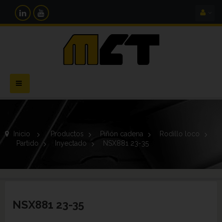
Navegación
Toggle
Inicio
>
Productos
>
Piñón cadena
>
Rodillo loco
>
Partido
>
Inyectado
>
NSX881 23-35
NSX881 23-35