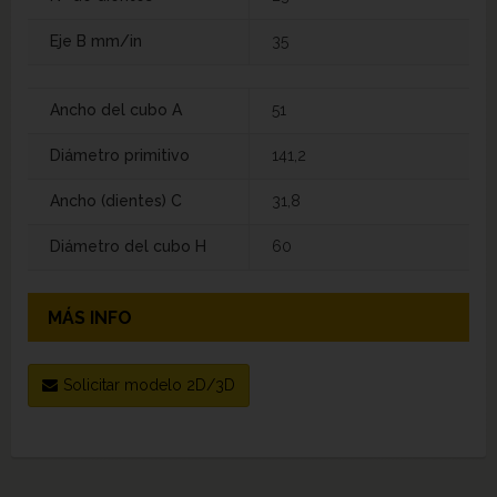
Eje B mm/in
35
Ancho del cubo A
51
Diámetro primitivo
141,2
Ancho (dientes) C
31,8
Diámetro del cubo H
60
MÁS INFO
Solicitar modelo 2D/3D