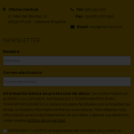
Oficina Central
Tel:
963 311 107
C/ Mas del Bombo, 17
Fax:
+34 963 307 992
46530 Puzol - Valencia (España)
Email:
mct@mct-es.com
NEWSLETTER
Nombre
Correo electrónico
Información básica en protección de datos
. De conformidad con
el RGPD y la LOPDGDD, MATERIALES Y COMPONENTES PARA
TRANSPORTADORES S.A tratará los datos facilitados con la finalidad de
enviar un boletín informativo entre los suscriptores. Para obtener más
información acerca del tratamiento de sus datos y ejercer sus derechos,
visite nuestra
política de privacidad.
ENTIENDO Y ACEPTO el tratamiento de mis datos tal y como se