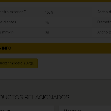
etro exterior F
153,9
Ancho d
de dientes
25
Diámetr
 B mm/in
35
Ancho (
 INFO
licitar modelo 2D/3D
DUCTOS RELACIONADOS
5 25-40
SI 75 25-50