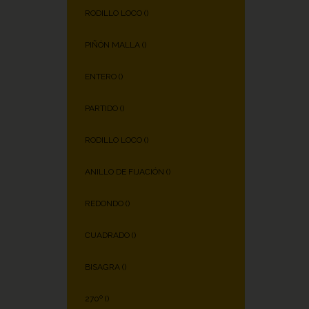
RODILLO LOCO (
)
PIÑÓN MALLA (
)
ENTERO (
)
PARTIDO (
)
RODILLO LOCO (
)
ANILLO DE FIJACIÓN (
)
REDONDO (
)
CUADRADO (
)
BISAGRA (
)
270º (
)