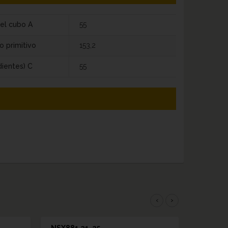
el cubo A
55
o primitivo
153,2
dientes) C
55
‹
›
NSX881 21-25