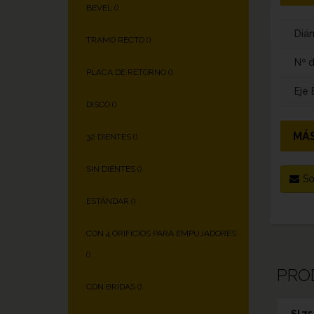
BEVEL (
)
Diám
TRAMO RECTO (
)
Nº 
PLACA DE RETORNO (
)
Eje
DISCO (
)
MÁS
32 DIENTES (
)
SIN DIENTES (
)
So
ESTÁNDAR (
)
CON 4 ORIFICIOS PARA EMPUJADORES
(
)
PRO
CON BRIDAS (
)
SI 7