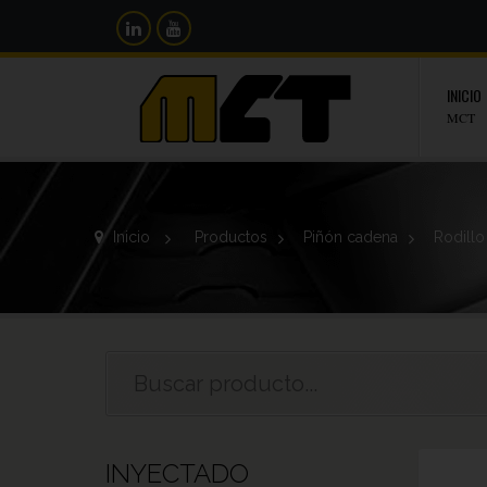
INICIO
MCT
Inicio
>
Productos
>
Piñón cadena
>
Rodillo
INYECTADO