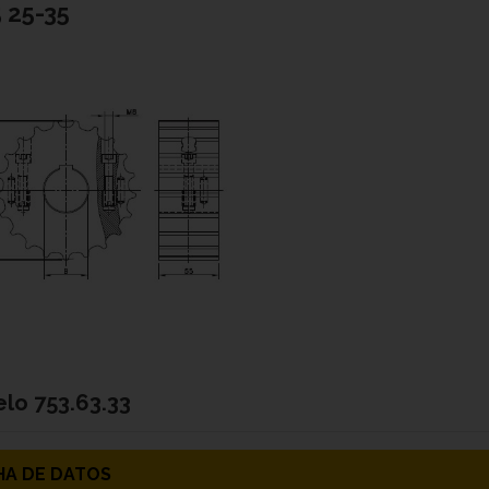
5 25-35
elo
753.63.33
HA DE DATOS