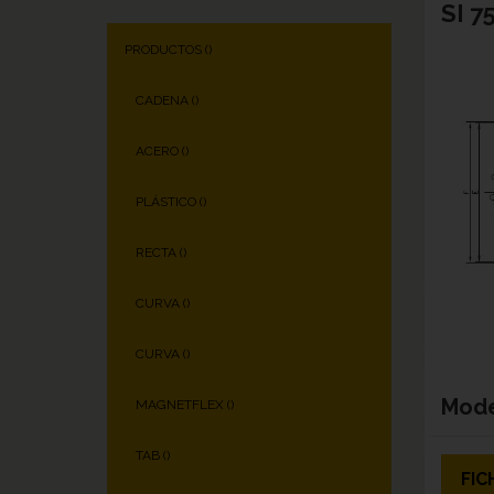
SI 7
PRODUCTOS (
)
CADENA (
)
ACERO (
)
PLÁSTICO (
)
RECTA (
)
CURVA (
)
CURVA (
)
Mod
MAGNETFLEX (
)
TAB (
)
FIC