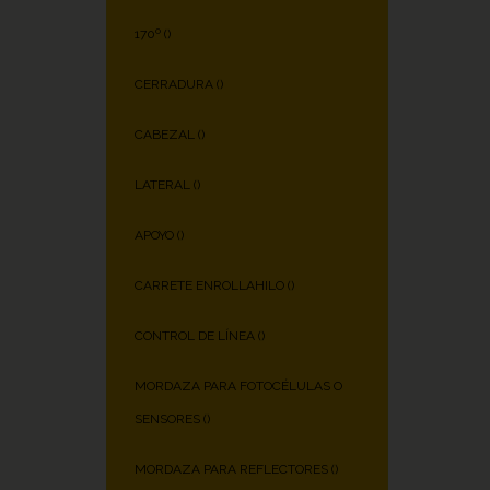
170º (
)
CERRADURA (
)
CABEZAL (
)
LATERAL (
)
APOYO (
)
CARRETE ENROLLAHILO (
)
CONTROL DE LÍNEA (
)
MORDAZA PARA FOTOCÉLULAS O
SENSORES (
)
MORDAZA PARA REFLECTORES (
)