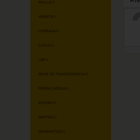
MALLA (
)
ABIERTA (
)
CERRADA (
)
CURVA (
)
LBP (
)
PEINE DE TRANSFERENCIA (
)
PIÑÓN CADENA (
)
ENTERO (
)
PARTIDO (
)
SEMIPARTIDO (
)