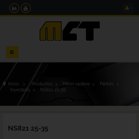
Navegación
Toggle
Inicio
>
Productos
>
Piñón cadena
>
Partido
>
Inyectado
>
NS821 25-35
NS821 25-35