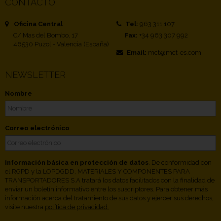
CONTACTO
Oficina Central
Tel:
963 311 107
C/ Mas del Bombo, 17
Fax:
+34 963 307 992
46530 Puzol - Valencia (España)
Email:
mct@mct-es.com
NEWSLETTER
Nombre
Correo electrónico
Información básica en protección de datos
. De conformidad con
el RGPD y la LOPDGDD, MATERIALES Y COMPONENTES PARA
TRANSPORTADORES S.A tratará los datos facilitados con la finalidad de
enviar un boletín informativo entre los suscriptores. Para obtener más
información acerca del tratamiento de sus datos y ejercer sus derechos,
visite nuestra
política de privacidad.