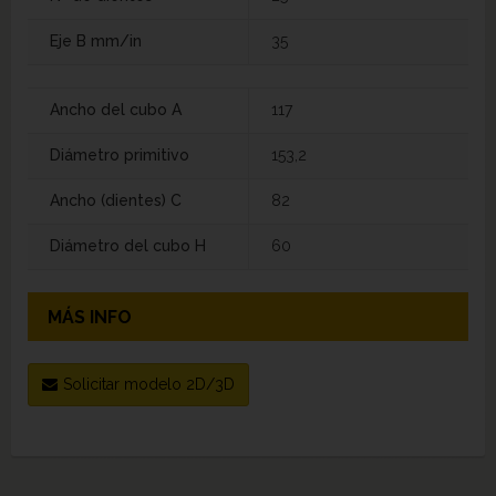
Eje B mm/in
35
Ancho del cubo A
117
Diámetro primitivo
153,2
Ancho (dientes) C
82
Diámetro del cubo H
60
MÁS INFO
Solicitar modelo 2D/3D