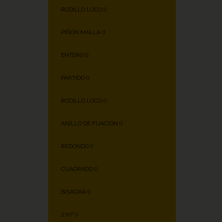
RODILLO LOCO (
)
PIÑÓN MALLA (
)
ENTERO (
)
PARTIDO (
)
RODILLO LOCO (
)
ANILLO DE FIJACIÓN (
)
REDONDO (
)
CUADRADO (
)
BISAGRA (
)
270º (
)