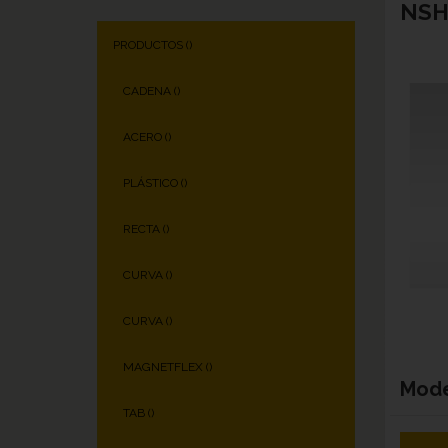
NSH
PRODUCTOS (
)
CADENA (
)
ACERO (
)
PLÁSTICO (
)
RECTA (
)
CURVA (
)
CURVA (
)
MAGNETFLEX (
)
Mod
TAB (
)