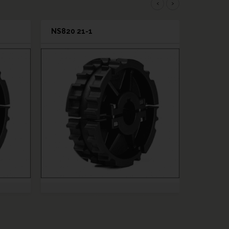
‹
›
NS820 21-1