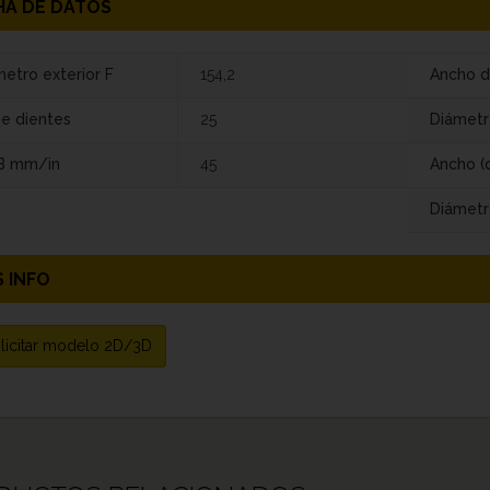
HA DE DATOS
etro exterior F
154,2
Ancho d
de dientes
25
Diámetr
 B mm/in
45
Ancho (
Diámetr
 INFO
licitar modelo 2D/3D