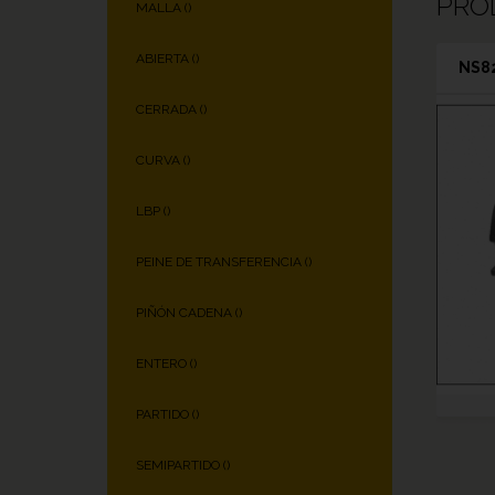
PRO
MALLA (
)
ABIERTA (
)
NS82
CERRADA (
)
CURVA (
)
LBP (
)
PEINE DE TRANSFERENCIA (
)
PIÑÓN CADENA (
)
ENTERO (
)
PARTIDO (
)
SEMIPARTIDO (
)