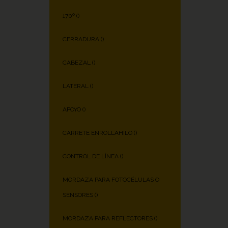
170º (
)
CERRADURA (
)
CABEZAL (
)
LATERAL (
)
APOYO (
)
CARRETE ENROLLAHILO (
)
CONTROL DE LÍNEA (
)
MORDAZA PARA FOTOCÉLULAS O
SENSORES (
)
MORDAZA PARA REFLECTORES (
)