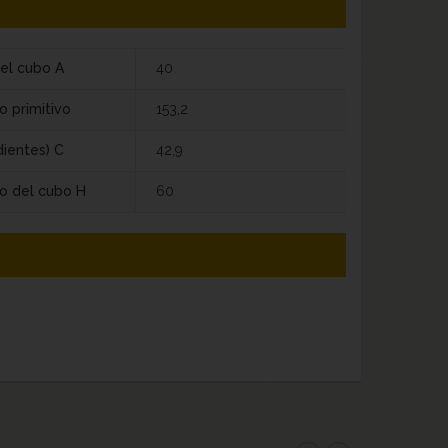
el cubo A
40
o primitivo
153,2
dientes) C
42,9
o del cubo H
60