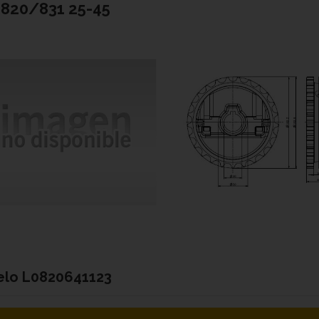
820/831 25-45
elo
L0820641123