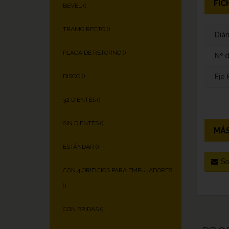
FIC
BEVEL (
)
TRAMO RECTO (
)
Diám
PLACA DE RETORNO (
)
Nº 
Eje
DISCO (
)
32 DIENTES (
)
SIN DIENTES (
)
MÁS
ESTÁNDAR (
)
So
CON 4 ORIFICIOS PARA EMPUJADORES
(
)
CON BRIDAS (
)