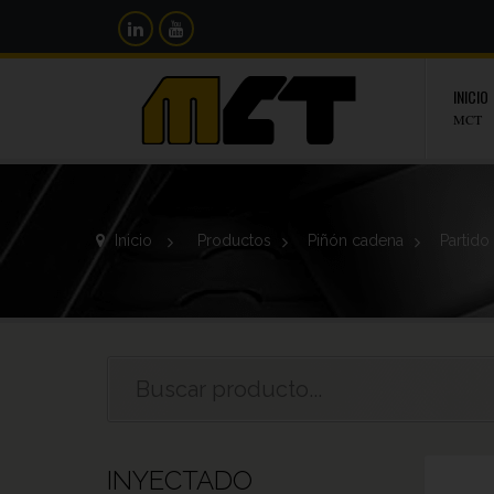
INICIO
MCT
Inicio
>
Productos
>
Piñón cadena
>
Partido
INYECTADO