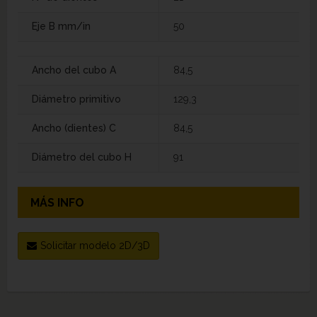
Eje B mm/in
50
Ancho del cubo A
84,5
Diámetro primitivo
129,3
Ancho (dientes) C
84,5
Diámetro del cubo H
91
MÁS INFO
Solicitar modelo 2D/3D