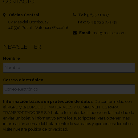
CONTACTO
Oficina Central
Tel:
963 311 107
C/ Mas del Bombo, 17
Fax:
+34 963 307 992
46530 Puzol - Valencia (España)
Email:
mct@mct-es.com
NEWSLETTER
Nombre
Correo electrónico
Información básica en protección de datos
. De conformidad con
el RGPD y la LOPDGDD, MATERIALES Y COMPONENTES PARA
TRANSPORTADORES S.A tratará los datos facilitados con la finalidad de
enviar un boletín informativo entre los suscriptores. Para obtener más
información acerca del tratamiento de sus datos y ejercer sus derechos,
visite nuestra
política de privacidad.