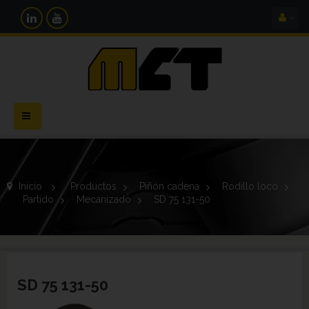
Navegación
Toggle
Inicio
>
Productos
>
Piñón cadena
>
Rodillo loco
>
Partido
>
Mecanizado
>
SD 75 131-50
SD 75 131-50