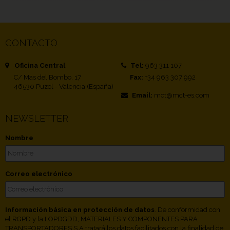
CONTACTO
Oficina Central
Tel:
963 311 107
C/ Mas del Bombo, 17
Fax:
+34 963 307 992
46530 Puzol - Valencia (España)
Email:
mct@mct-es.com
NEWSLETTER
Nombre
Correo electrónico
Información básica en protección de datos
. De conformidad con
el RGPD y la LOPDGDD, MATERIALES Y COMPONENTES PARA
TRANSPORTADORES S.A tratará los datos facilitados con la finalidad de