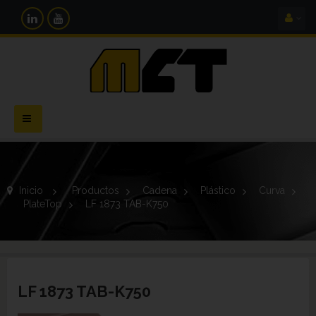
Navegación
Toggle
Inicio
>
Productos
>
Cadena
>
Plástico
>
Curva
>
PlateTop
>
LF 1873 TAB-K750
LF 1873 TAB-K750