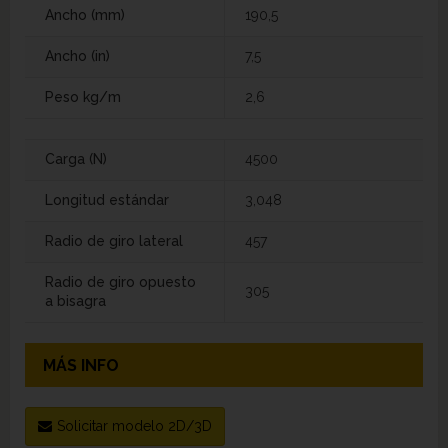
Ancho (mm)
190,5
Ancho (in)
7,5
Peso kg/m
2,6
Carga (N)
4500
Longitud estándar
3,048
Radio de giro lateral
457
Radio de giro opuesto
305
a bisagra
MÁS INFO
Solicitar modelo 2D/3D