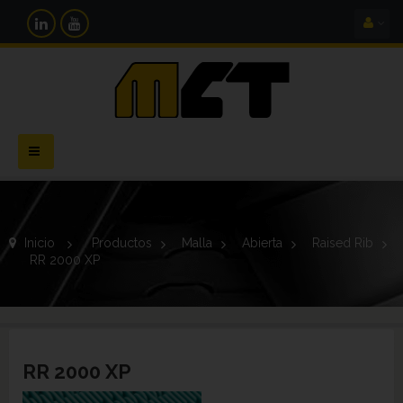
Navegación
Toggle
Inicio
>
Productos
>
Malla
>
Abierta
>
Raised Rib
>
RR 2000 XP
RR 2000 XP