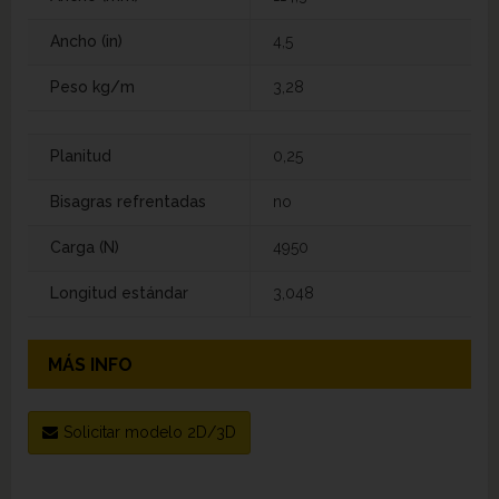
Ancho (in)
4,5
Peso kg/m
3,28
Planitud
0,25
Bisagras refrentadas
no
Carga (N)
4950
Longitud estándar
3,048
MÁS INFO
Solicitar modelo 2D/3D