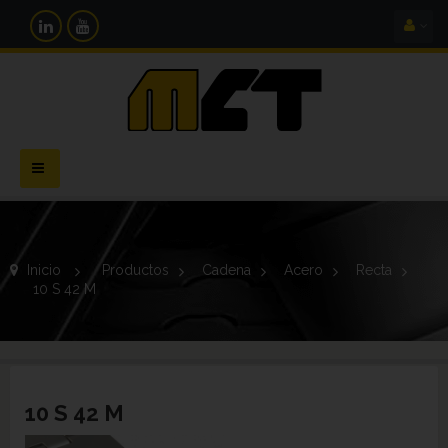
Navegación
Toggle
Inicio
>
Productos
>
Cadena
>
Acero
>
Recta
>
10 S 42 M
10 S 42 M