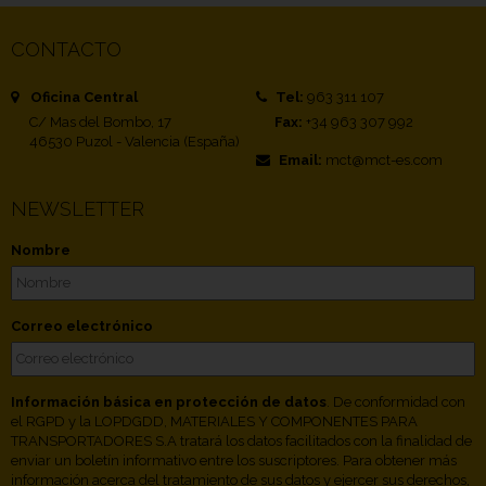
CONTACTO
Oficina Central
Tel:
963 311 107
C/ Mas del Bombo, 17
Fax:
+34 963 307 992
46530 Puzol - Valencia (España)
Email:
mct@mct-es.com
NEWSLETTER
Nombre
Correo electrónico
Información básica en protección de datos
. De conformidad con
el RGPD y la LOPDGDD, MATERIALES Y COMPONENTES PARA
TRANSPORTADORES S.A tratará los datos facilitados con la finalidad de
enviar un boletín informativo entre los suscriptores. Para obtener más
información acerca del tratamiento de sus datos y ejercer sus derechos,