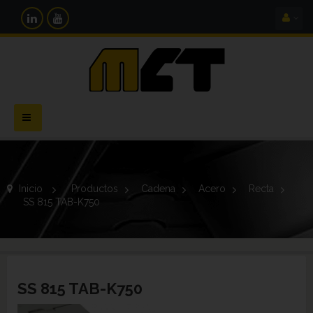
Navegación
Toggle
Inicio
>
Productos
>
Cadena
>
Acero
>
Recta
>
SS 815 TAB-K750
SS 815 TAB-K750