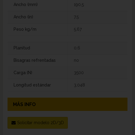
Ancho (mm)
190,5
Ancho (in)
7,5
Peso kg/m
5,67
Planitud
0,6
Bisagras refrentadas
no
Carga (N)
3500
Longitud estándar
3,048
MÁS INFO
Solicitar modelo 2D/3D