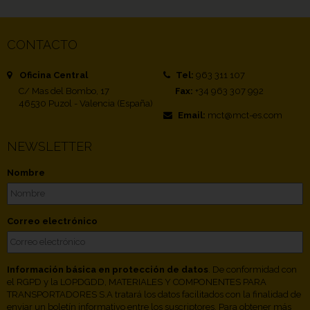
CONTACTO
Oficina Central
Tel:
963 311 107
C/ Mas del Bombo, 17
Fax:
+34 963 307 992
46530 Puzol - Valencia (España)
Email:
mct@mct-es.com
NEWSLETTER
Nombre
Correo electrónico
Información básica en protección de datos
. De conformidad con
el RGPD y la LOPDGDD, MATERIALES Y COMPONENTES PARA
TRANSPORTADORES S.A tratará los datos facilitados con la finalidad de
enviar un boletín informativo entre los suscriptores. Para obtener más