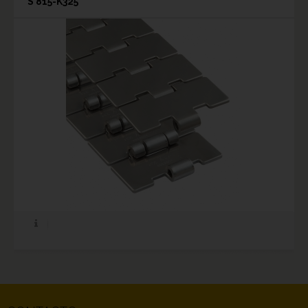
S 815-K325