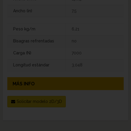
Ancho (in)
7,5
Peso kg/m
6,21
Bisagras refrentadas
no
Carga (N)
7000
Longitud estándar
3,048
MÁS INFO
Solicitar modelo 2D/3D