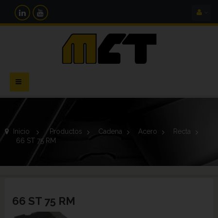
Navegación
Toggle
Inicio
>
Productos
>
Cadena
>
Acero
>
Recta
>
66 ST 75 RM
66 ST 75 RM