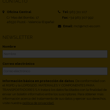
CONTACTO
Oficina Central
Tel:
963 311 107
C/ Mas del Bombo, 17
Fax:
+34 963 307 992
46530 Puzol - Valencia (España)
Email:
mct@mct-es.com
NEWSLETTER
Nombre
Correo electrónico
Información básica en protección de datos
. De conformidad con
el RGPD y la LOPDGDD, MATERIALES Y COMPONENTES PARA
TRANSPORTADORES S.A tratará los datos facilitados con la finalidad de
enviar un boletín informativo entre los suscriptores. Para obtener más
información acerca del tratamiento de sus datos y ejercer sus derechos,
visite nuestra
política de privacidad.