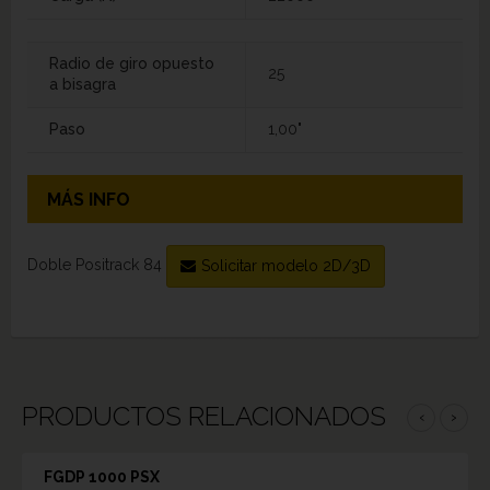
Radio de giro opuesto
25
a bisagra
Paso
1,00"
MÁS INFO
Doble Positrack 84
Solicitar modelo 2D/3D
PRODUCTOS RELACIONADOS
‹
›
FGDP 1000 PSX