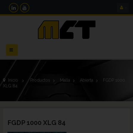
Navegación
Toggle
Inicio
>
Productos
>
Malla
>
Abierta
>
FGDP 1000
XLG 84
FGDP 1000 XLG 84