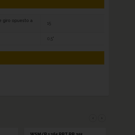
e giro opuesto a
15
0,5"
‹
›
WSM/B 1265 RBT RB 255