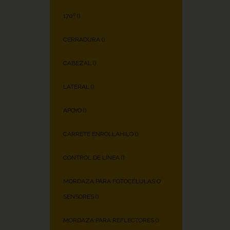
170º (
)
CERRADURA (
)
CABEZAL (
)
LATERAL (
)
APOYO (
)
CARRETE ENROLLAHILO (
)
CONTROL DE LÍNEA (
)
MORDAZA PARA FOTOCÉLULAS O
SENSORES (
)
MORDAZA PARA REFLECTORES (
)