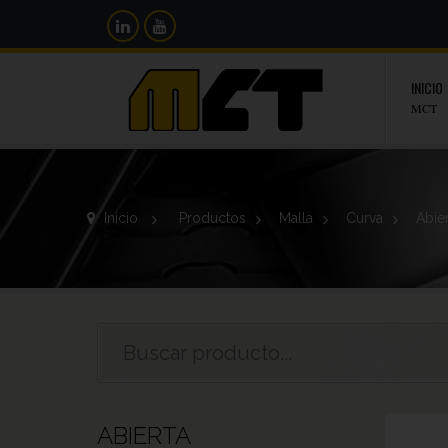
INICIO
MCT
Inicio
>
Productos
>
Malla
>
Curva
>
Abie
ABIERTA