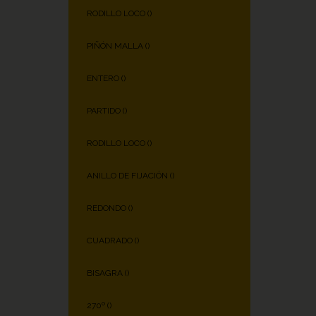
RODILLO LOCO (
)
PIÑÓN MALLA (
)
ENTERO (
)
PARTIDO (
)
RODILLO LOCO (
)
ANILLO DE FIJACIÓN (
)
REDONDO (
)
CUADRADO (
)
BISAGRA (
)
270º (
)