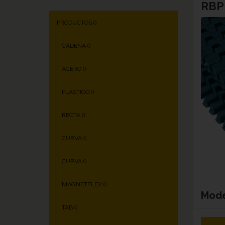
RBP 
PRODUCTOS (
)
CADENA (
)
ACERO (
)
PLÁSTICO (
)
RECTA (
)
CURVA (
)
CURVA (
)
MAGNETFLEX (
)
Mod
TAB (
)