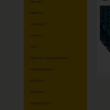
MALLA (
)
ABIERTA (
)
CERRADA (
)
CURVA (
)
LBP (
)
PEINE DE TRANSFERENCIA (
)
PIÑÓN CADENA (
)
ENTERO (
)
PARTIDO (
)
SEMIPARTIDO (
)