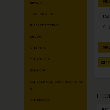
FIC
BEVEL (
)
TRAMO RECTO (
)
Mate
PLACA DE RETORNO (
)
Carg
DISCO (
)
MÁS
32 DIENTES (
)
SIN DIENTES (
)
So
ESTÁNDAR (
)
CON 4 ORIFICIOS PARA EMPUJADORES
(
)
PRO
CON BRIDAS (
)
RBT 