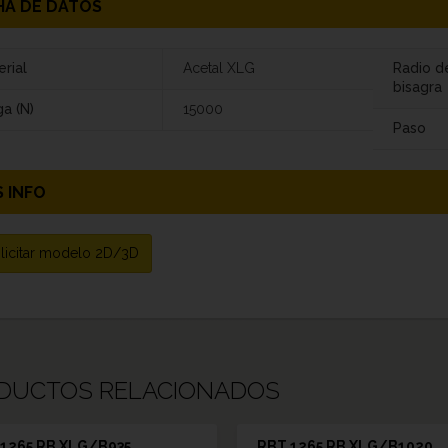
HA DE DATOS
rial
Acetal XLG
Radio d
bisagra
a (N)
15000
Paso
 INFO
licitar modelo 2D/3D
DUCTOS RELACIONADOS
1265 RB XLG/B935
RBT 1265 RB XLG/B1020