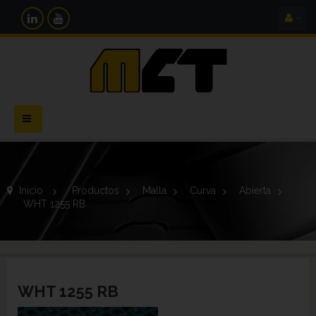
Navegación
Toggle
Inicio
>
Productos
>
Malla
>
Curva
>
Abierta
>
WHT 1255 RB
WHT 1255 RB