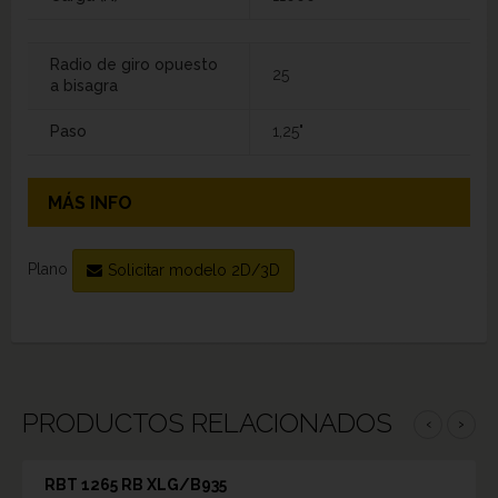
Radio de giro opuesto
25
a bisagra
Paso
1,25"
MÁS INFO
Plano
Solicitar modelo 2D/3D
PRODUCTOS RELACIONADOS
‹
›
RBT 1265 RB XLG/B935