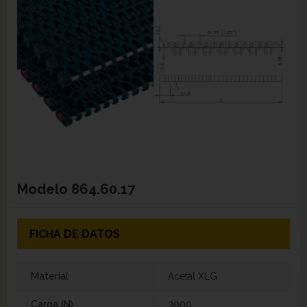
Modelo
864.60.17
FICHA DE DATOS
Material
Acetal XLG
Carga (N)
3000