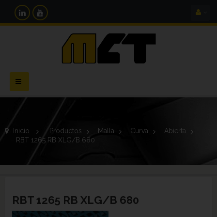
Navegación
Toggle
Inicio
>
Productos
>
Malla
>
Curva
>
Abierta
>
RBT 1265 RB XLG/B 680
RBT 1265 RB XLG/B 680