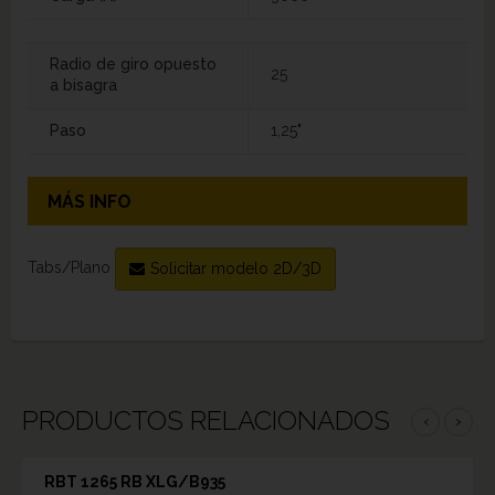
Radio de giro opuesto
25
a bisagra
Paso
1,25"
MÁS INFO
Tabs/Plano
Solicitar modelo 2D/3D
PRODUCTOS RELACIONADOS
‹
›
RBT 1265 RB XLG/B935