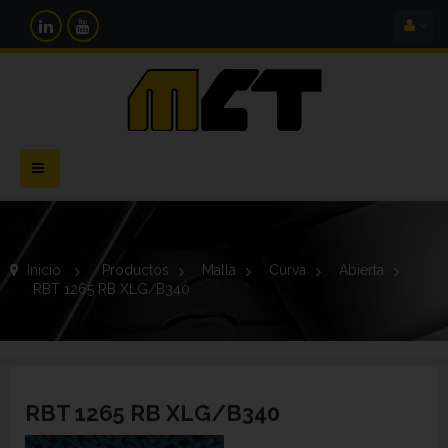
Navegación
Toggle
Inicio
>
Productos
>
Malla
>
Curva
>
Abierta
>
RBT 1265 RB XLG/B340
RBT 1265 RB XLG/B340