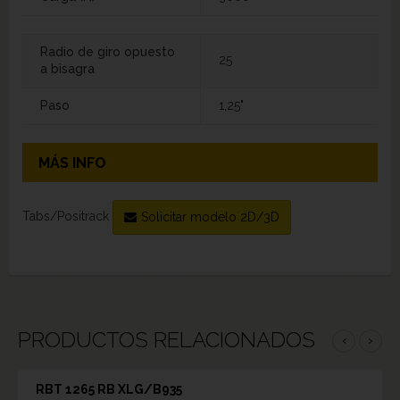
Radio de giro opuesto
25
a bisagra
Paso
1,25"
MÁS INFO
Tabs/Positrack
Solicitar modelo 2D/3D
PRODUCTOS RELACIONADOS
‹
›
RBT 1265 RB XLG/B935