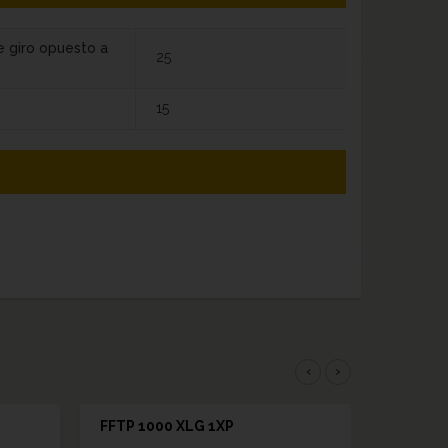
e giro opuesto a
25
15
‹
›
FFTP 1000 XLG 1XP