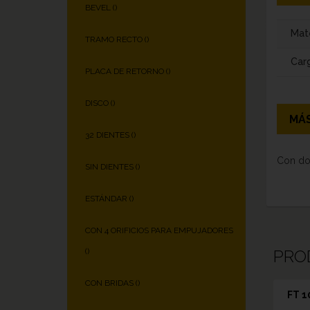
BEVEL (
)
Mate
TRAMO RECTO (
)
Carg
PLACA DE RETORNO (
)
DISCO (
)
MÁS
32 DIENTES (
)
Con do
SIN DIENTES (
)
ESTÁNDAR (
)
CON 4 ORIFICIOS PARA EMPUJADORES
PRO
(
)
CON BRIDAS (
)
FT 1