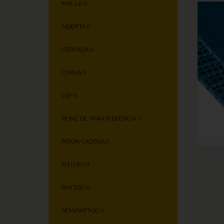
MALLA (
)
ABIERTA (
)
CERRADA (
)
CURVA (
)
LBP (
)
PEINE DE TRANSFERENCIA (
)
PIÑÓN CADENA (
)
ENTERO (
)
PARTIDO (
)
SEMIPARTIDO (
)