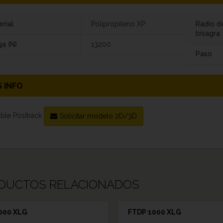
rial
Polipropileno XP
Radio d
bisagra
a (N)
13200
Paso
 INFO
ble Positrack
Solicitar modelo 2D/3D
DUCTOS RELACIONADOS
000 XLG
FTDP 1000 XLG