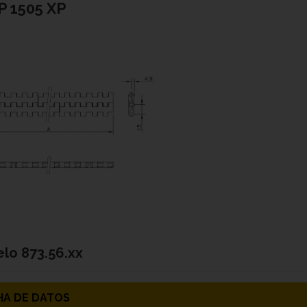
 1505 XP
elo
873.56.xx
HA DE DATOS