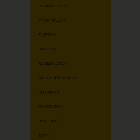
RODILLO LOCO (
)
PIÑÓN MALLA (
)
ENTERO (
)
PARTIDO (
)
RODILLO LOCO (
)
ANILLO DE FIJACIÓN (
)
REDONDO (
)
CUADRADO (
)
BISAGRA (
)
270º (
)