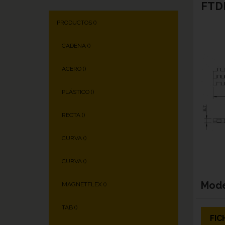
FTDP
PRODUCTOS (
)
CADENA (
)
ACERO (
)
PLÁSTICO (
)
RECTA (
)
CURVA (
)
CURVA (
)
Mod
MAGNETFLEX (
)
TAB (
)
FIC