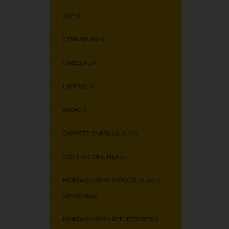
170º (
)
CERRADURA (
)
CABEZAL (
)
LATERAL (
)
APOYO (
)
CARRETE ENROLLAHILO (
)
CONTROL DE LÍNEA (
)
MORDAZA PARA FOTOCÉLULAS O
SENSORES (
)
MORDAZA PARA REFLECTORES (
)