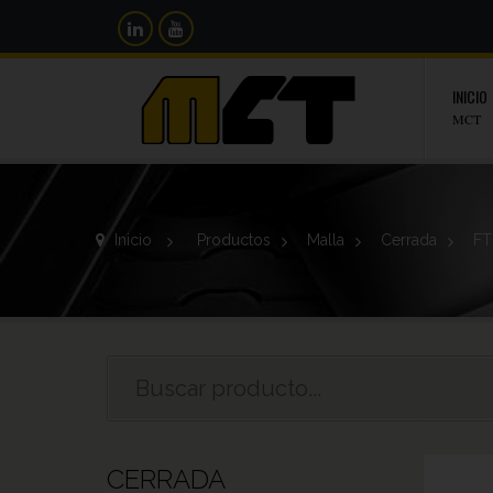
INICIO
MCT
Inicio
>
Productos
>
Malla
>
Cerrada
>
FT
CERRADA