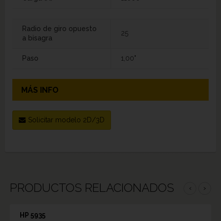
Radio de giro opuesto
25
a bisagra
Paso
1,00"
MÁS INFO
Solicitar modelo 2D/3D
PRODUCTOS RELACIONADOS
‹
›
HP 5935