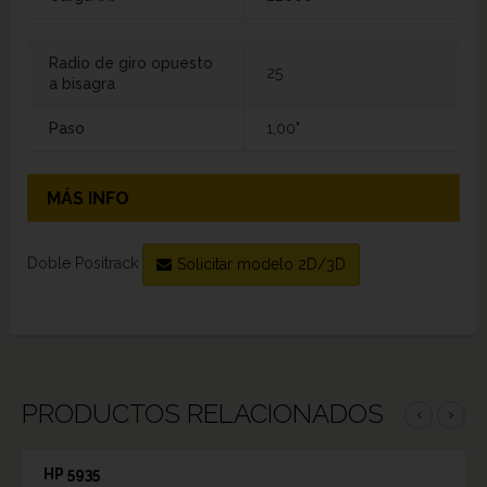
Radio de giro opuesto
25
a bisagra
Paso
1,00"
MÁS INFO
Doble Positrack
Solicitar modelo 2D/3D
PRODUCTOS RELACIONADOS
‹
›
HP 5935