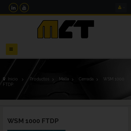
Navegación
Toggle
Inicio
>
Productos
>
Malla
>
Cerrada
>
WSM 1000
FTDP
WSM 1000 FTDP