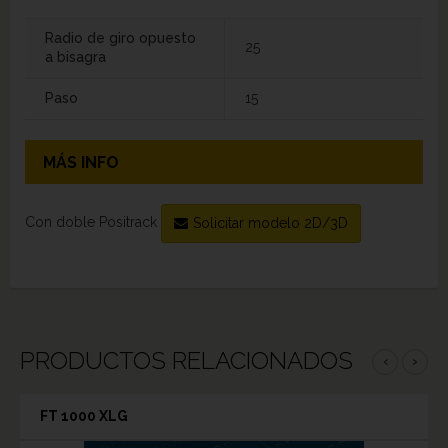
Radio de giro opuesto
25
a bisagra
Paso
15
MÁS INFO
Con doble Positrack
Solicitar modelo 2D/3D
PRODUCTOS RELACIONADOS
‹
›
FT 1000 XLG