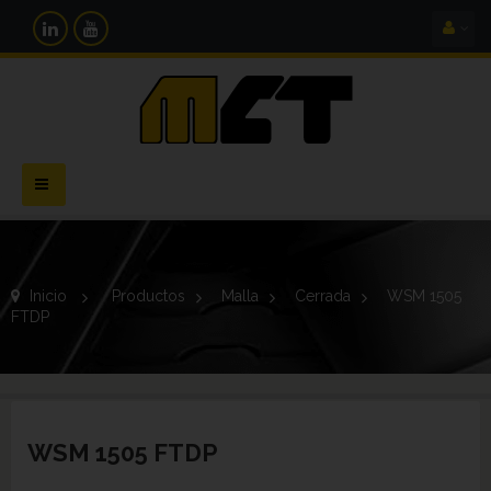
Navegación
Toggle
Inicio
>
Productos
>
Malla
>
Cerrada
>
WSM 1505
FTDP
WSM 1505 FTDP