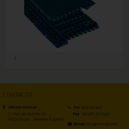
CONTACTO
Oficina Central
Tel:
963 311 107
C/ Mas del Bombo, 17
Fax:
+34 963 307 992
46530 Puzol - Valencia (España)
Email:
mct@mct-es.com