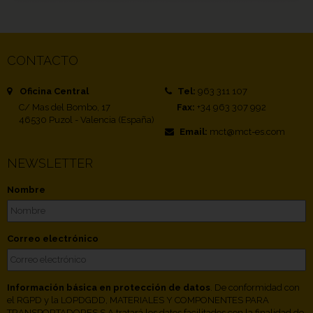
CONTACTO
Oficina Central
Tel:
963 311 107
C/ Mas del Bombo, 17
Fax:
+34 963 307 992
46530 Puzol - Valencia (España)
Email:
mct@mct-es.com
NEWSLETTER
Nombre
Correo electrónico
Información básica en protección de datos
. De conformidad con
el RGPD y la LOPDGDD, MATERIALES Y COMPONENTES PARA
TRANSPORTADORES S.A tratará los datos facilitados con la finalidad de