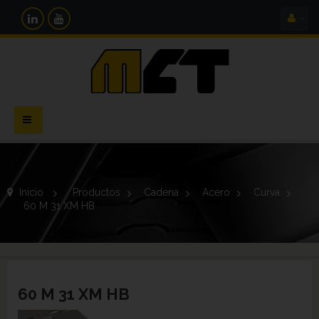
Navegación
Toggle
Inicio
>
Productos
>
Cadena
>
Acero
>
Curva
>
60 M 31 XM HB
60 M 31 XM HB