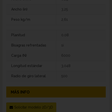
Ancho (in)
3,25
Peso kg/m
2,61
Planitud
0,08
Bisagras refrentadas
si
Carga (N)
6000
Longitud estándar
3,048
Radio de giro lateral
500
MÁS INFO
Solicitar modelo 2D/3D