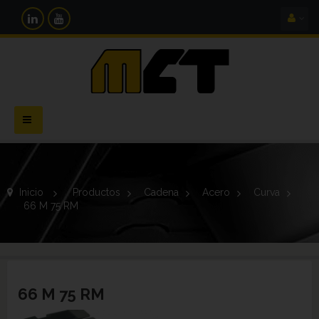
Navegación
Toggle
Inicio
>
Productos
>
Cadena
>
Acero
>
Curva
>
66 M 75 RM
66 M 75 RM