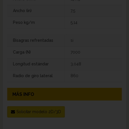
Ancho (in)
7,5
Peso kg/m
5,14
Bisagras refrentadas
si
Carga (N)
7000
Longitud estándar
3,048
Radio de giro lateral
860
MÁS INFO
Solicitar modelo 2D/3D