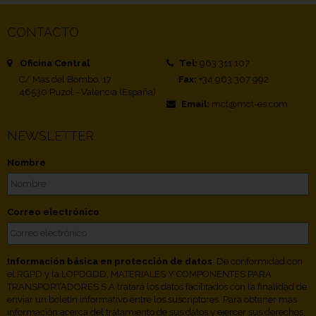
CONTACTO
Oficina Central
Tel:
963 311 107
C/ Mas del Bombo, 17
Fax:
+34 963 307 992
46530 Puzol - Valencia (España)
Email:
mct@mct-es.com
NEWSLETTER
Nombre
Correo electrónico
Información básica en protección de datos
. De conformidad con
el RGPD y la LOPDGDD, MATERIALES Y COMPONENTES PARA
TRANSPORTADORES S.A tratará los datos facilitados con la finalidad de
enviar un boletín informativo entre los suscriptores. Para obtener más
información acerca del tratamiento de sus datos y ejercer sus derechos,