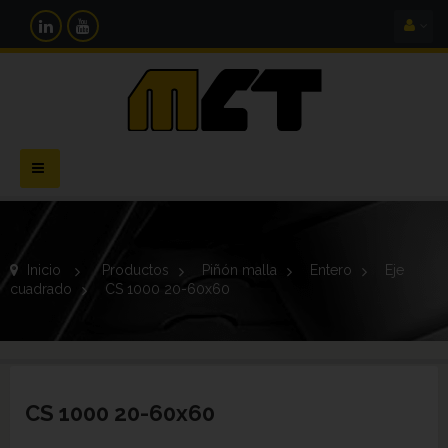
Navegación
Toggle
Inicio
>
Productos
>
Piñón malla
>
Entero
>
Eje
cuadrado
>
CS 1000 20-60x60
CS 1000 20-60x60