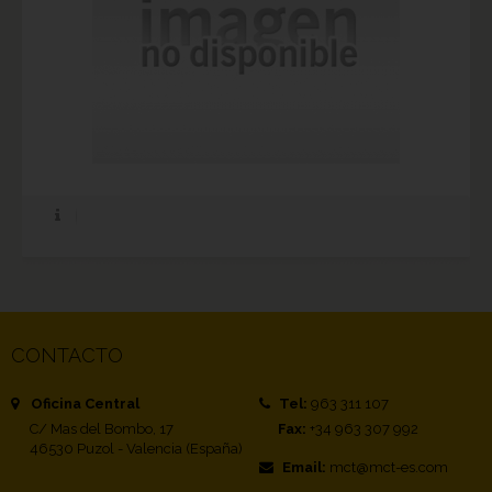
CONTACTO
Oficina Central
Tel:
963 311 107
C/ Mas del Bombo, 17
Fax:
+34 963 307 992
46530 Puzol - Valencia (España)
Email:
mct@mct-es.com