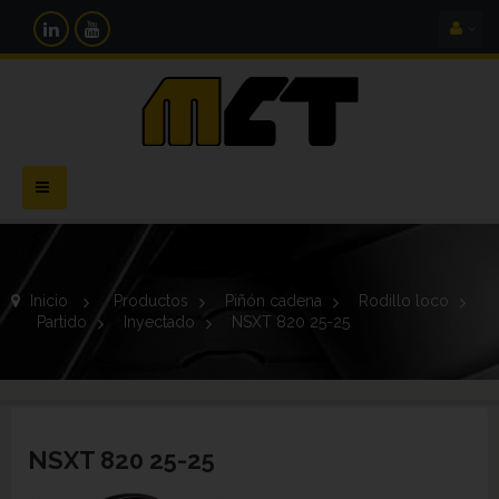
Navegación
Toggle
Inicio
>
Productos
>
Piñón cadena
>
Rodillo loco
>
Partido
>
Inyectado
>
NSXT 820 25-25
NSXT 820 25-25