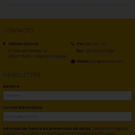
CONTACTO
Oficina Central
Tel:
963 311 107
C/ Mas del Bombo, 17
Fax:
+34 963 307 992
46530 Puzol - Valencia (España)
Email:
mct@mct-es.com
NEWSLETTER
Nombre
Correo electrónico
Información básica en protección de datos
. De conformidad con
el RGPD y la LOPDGDD, MATERIALES Y COMPONENTES PARA