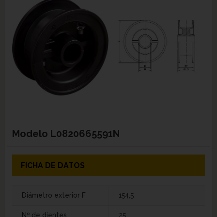
Modelo
L0820665591N
FICHA DE DATOS
Diámetro exterior F
154,5
Nº de dientes
25