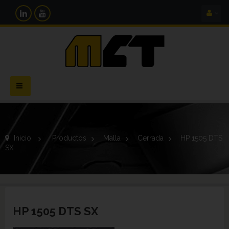
Navegación
Toggle
Inicio
>
Productos
>
Malla
>
Cerrada
>
HP 1505 DTS
SX
HP 1505 DTS SX