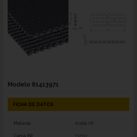
Modelo
81413971
FICHA DE DATOS
Material
Acetal HP
Carga (N)
13200