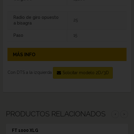
Radio de giro opuesto
25
a bisagra
Paso
15
MÁS INFO
Con DTS a la izquierda
Solicitar modelo 2D/3D
PRODUCTOS RELACIONADOS
‹
›
FT 1000 XLG