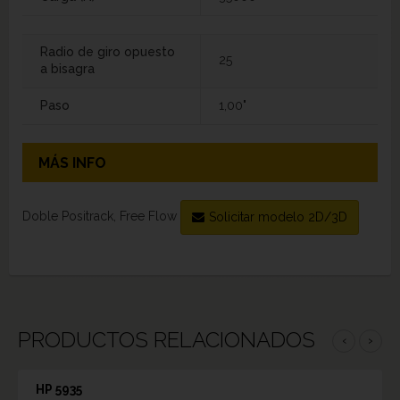
Radio de giro opuesto
25
a bisagra
Paso
1,00"
MÁS INFO
Doble Positrack, Free Flow
Solicitar modelo 2D/3D
PRODUCTOS RELACIONADOS
‹
›
HP 5935