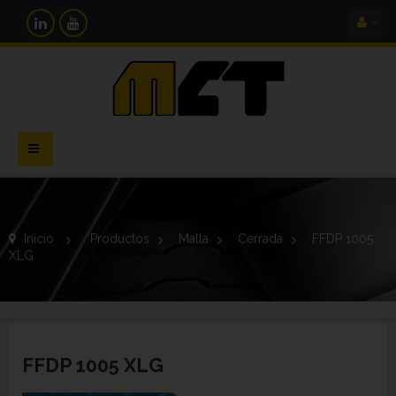
Navegación
Toggle
Inicio
>
Productos
>
Malla
>
Cerrada
>
FFDP 1005
XLG
FFDP 1005 XLG