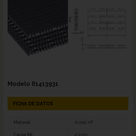
Modelo
81413931
FICHA DE DATOS
Material
Acetal HP
Carga (N)
43000