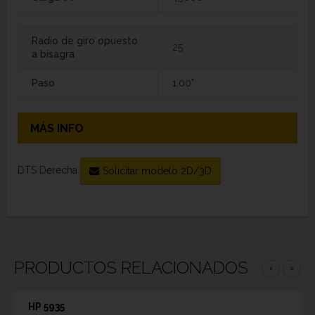
Radio de giro opuesto
25
a bisagra
Paso
1,00"
MÁS INFO
DTS Derecha
Solicitar modelo 2D/3D
PRODUCTOS RELACIONADOS
‹
›
HP 5935