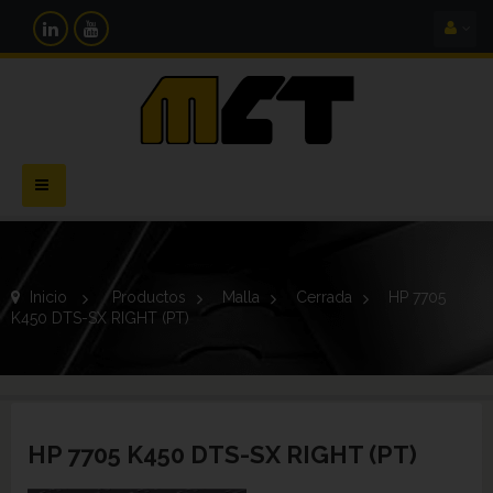
Navegación
Toggle
Inicio
>
Productos
>
Malla
>
Cerrada
>
HP 7705
K450 DTS-SX RIGHT (PT)
HP 7705 K450 DTS-SX RIGHT (PT)