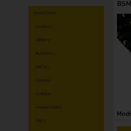
BSM
PRODUCTOS (
)
CADENA (
)
ACERO (
)
PLÁSTICO (
)
RECTA (
)
CURVA (
)
CURVA (
)
MAGNETFLEX (
)
Mod
TAB (
)