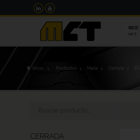
INICIO
MCT
Inicio
>
Productos
>
Malla
>
Cerrada
>
BS
CERRADA