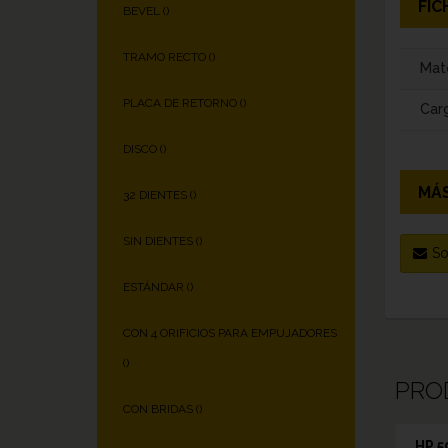
FIC
BEVEL (
)
TRAMO RECTO (
)
Mate
PLACA DE RETORNO (
)
Carg
DISCO (
)
MÁS
32 DIENTES (
)
SIN DIENTES (
)
So
ESTÁNDAR (
)
CON 4 ORIFICIOS PARA EMPUJADORES
(
)
PRO
CON BRIDAS (
)
HP 5