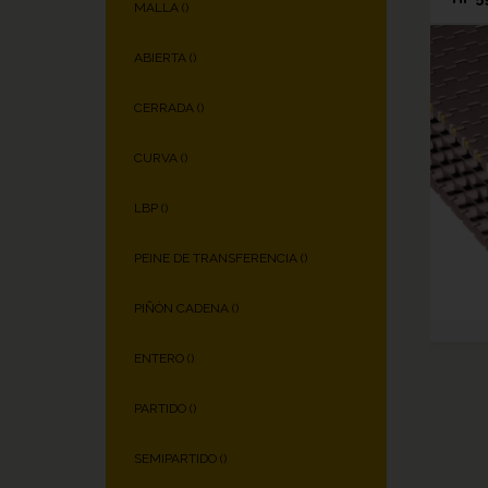
MALLA (
)
ABIERTA (
)
CERRADA (
)
CURVA (
)
LBP (
)
PEINE DE TRANSFERENCIA (
)
PIÑÓN CADENA (
)
ENTERO (
)
PARTIDO (
)
SEMIPARTIDO (
)