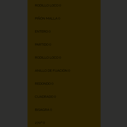
RODILLO LOCO (
)
PIÑÓN MALLA (
)
ENTERO (
)
PARTIDO (
)
RODILLO LOCO (
)
ANILLO DE FIJACIÓN (
)
REDONDO (
)
CUADRADO (
)
BISAGRA (
)
270º (
)