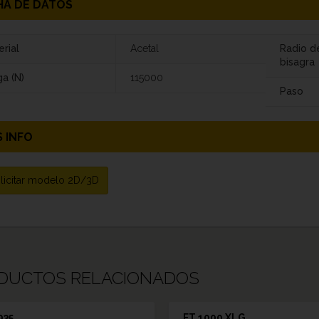
HA DE DATOS
rial
Acetal
Radio d
bisagra
a (N)
115000
Paso
 INFO
licitar modelo 2D/3D
DUCTOS RELACIONADOS
935
FT 1000 XLG