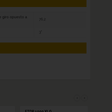
e giro opuesto a
76,2
3"
‹
›
FTDP 1000 XLG