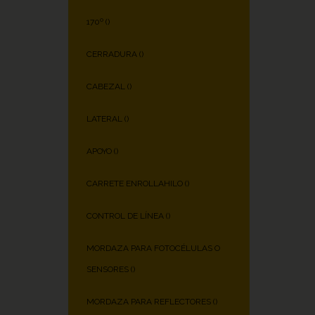
170º (
)
CERRADURA (
)
CABEZAL (
)
LATERAL (
)
APOYO (
)
CARRETE ENROLLAHILO (
)
CONTROL DE LÍNEA (
)
MORDAZA PARA FOTOCÉLULAS O
SENSORES (
)
MORDAZA PARA REFLECTORES (
)