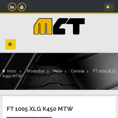
Navegación
Toggle
Inicio
>
Productos
>
Malla
>
Cerrada
>
FT 1005 XLG
K450 MTW
FT 1005 XLG K450 MTW