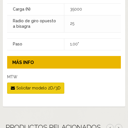
Carga (N)
35000
Radio de giro opuesto
25
a bisagra
Paso
1,00"
MÁS INFO
MTW
Solicitar modelo 2D/3D
PRODUCTOS RELACIONADOS
‹
›