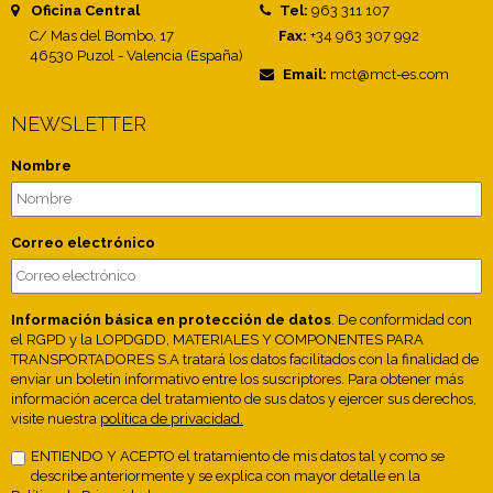
Oficina Central
Tel:
963 311 107
C/ Mas del Bombo, 17
Fax:
+34 963 307 992
46530 Puzol - Valencia (España)
Email:
mct@mct-es.com
NEWSLETTER
Nombre
Correo electrónico
Información básica en protección de datos
. De conformidad con
el RGPD y la LOPDGDD, MATERIALES Y COMPONENTES PARA
TRANSPORTADORES S.A tratará los datos facilitados con la finalidad de
enviar un boletín informativo entre los suscriptores. Para obtener más
información acerca del tratamiento de sus datos y ejercer sus derechos,
visite nuestra
política de privacidad.
ENTIENDO Y ACEPTO el tratamiento de mis datos tal y como se
describe anteriormente y se explica con mayor detalle en la