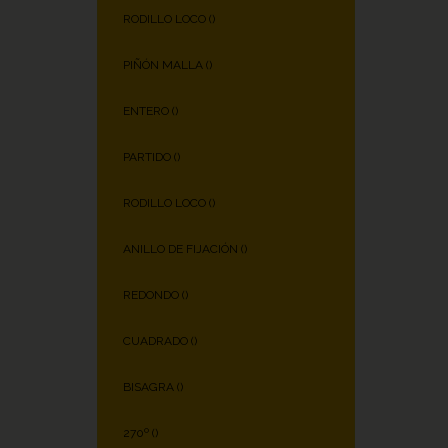
RODILLO LOCO (
)
PIÑÓN MALLA (
)
ENTERO (
)
PARTIDO (
)
RODILLO LOCO (
)
ANILLO DE FIJACIÓN (
)
REDONDO (
)
CUADRADO (
)
BISAGRA (
)
270º (
)