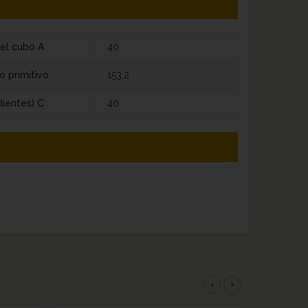
el cubo A
40
o primitivo
153,2
dientes) C
40
‹
›