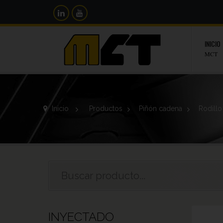
INICIO
MCT
Inicio
>
Productos
>
Piñón cadena
>
Rodillo
INYECTADO