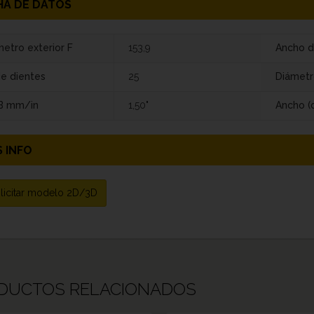
HA DE DATOS
etro exterior F
153,9
Ancho d
de dientes
25
Diámetr
 B mm/in
1,50"
Ancho (
 INFO
licitar modelo 2D/3D
DUCTOS RELACIONADOS