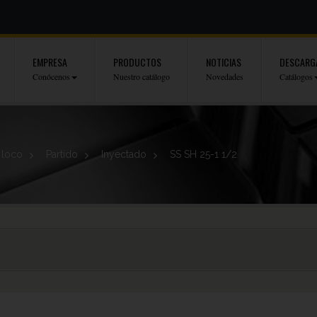
EMPRESA
PRODUCTOS
NOTICIAS
DESCARG
Conócenos
Nuestro catálogo
Novedades
Catálogos
 loco
>
Partido
>
Inyectado
>
SS SH 25-1 1/2