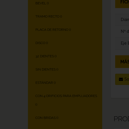
FIC
BEVEL (
)
TRAMO RECTO (
)
Diám
PLACA DE RETORNO (
)
Nº 
Eje
DISCO (
)
32 DIENTES (
)
MÁS
SIN DIENTES (
)
So
ESTÁNDAR (
)
CON 4 ORIFICIOS PARA EMPUJADORES
(
)
PRO
CON BRIDAS (
)