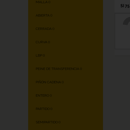
MALLA (
)
SI 75
ABIERTA (
)
CERRADA (
)
CURVA (
)
LBP (
)
PEINE DE TRANSFERENCIA (
)
PIÑÓN CADENA (
)
ENTERO (
)
PARTIDO (
)
SEMIPARTIDO (
)