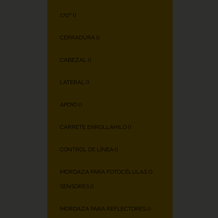
170º (
)
CERRADURA (
)
CABEZAL (
)
LATERAL (
)
APOYO (
)
CARRETE ENROLLAHILO (
)
CONTROL DE LÍNEA (
)
MORDAZA PARA FOTOCÉLULAS O
SENSORES (
)
MORDAZA PARA REFLECTORES (
)