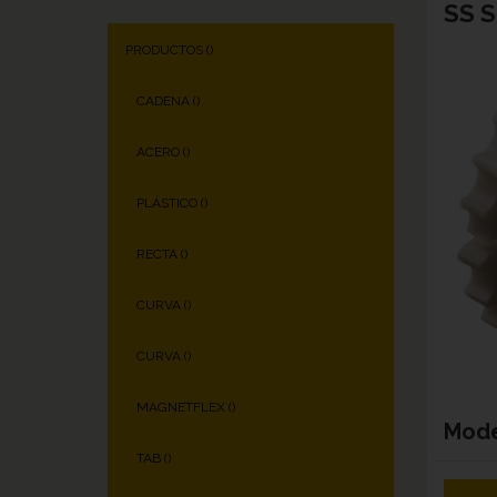
SS S
PRODUCTOS (
)
CADENA (
)
ACERO (
)
PLÁSTICO (
)
RECTA (
)
CURVA (
)
CURVA (
)
MAGNETFLEX (
)
Mod
TAB (
)