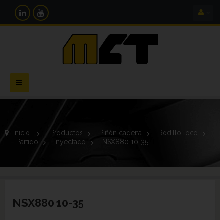
Navegación
Toggle
Inicio
>
Productos
>
Piñón cadena
>
Rodillo loco
>
Partido
>
Inyectado
>
NSX880 10-35
NSX880 10-35