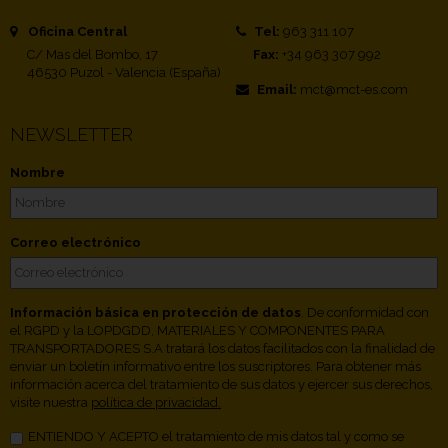
Oficina Central
Tel:
963 311 107
C/ Mas del Bombo, 17
Fax:
+34 963 307 992
46530 Puzol - Valencia (España)
Email:
mct@mct-es.com
NEWSLETTER
Nombre
Correo electrónico
Información básica en protección de datos
. De conformidad con
el RGPD y la LOPDGDD, MATERIALES Y COMPONENTES PARA
TRANSPORTADORES S.A tratará los datos facilitados con la finalidad de
enviar un boletín informativo entre los suscriptores. Para obtener más
información acerca del tratamiento de sus datos y ejercer sus derechos,
visite nuestra
política de privacidad.
ENTIENDO Y ACEPTO el tratamiento de mis datos tal y como se