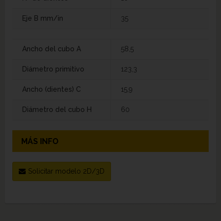
Eje B mm/in
35
Ancho del cubo A
58,5
Diámetro primitivo
123,3
Ancho (dientes) C
15,9
Diámetro del cubo H
60
MÁS INFO
Solicitar modelo 2D/3D